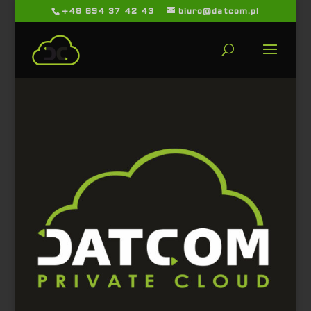
+48 694 37 42 43
biuro@datcom.pl