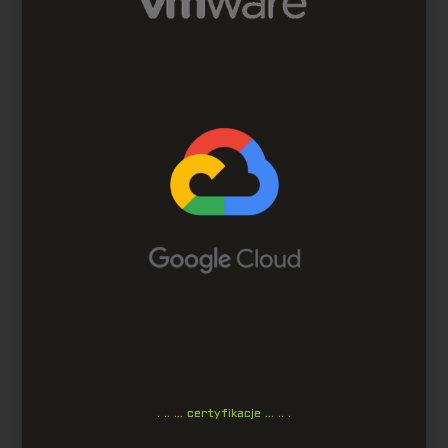
. .. … certyfikacje … .. .