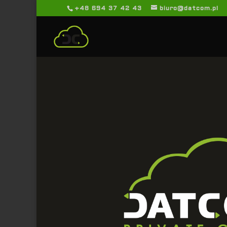
+48 694 37 42 43
biuro@datcom.pl