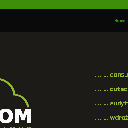
Home
. .. … consu
. .. … outso
. .. … audyt
. .. … wdro